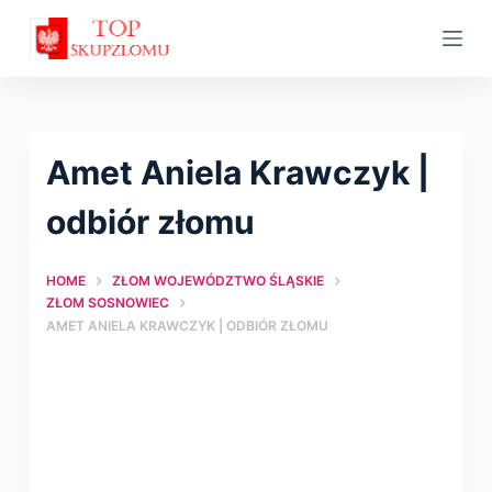
S
k
i
p
t
Amet Aniela Krawczyk |
o
c
оdbiór złomu
o
n
HOME
ZŁOM WOJEWÓDZTWO ŚLĄSKIE
t
ZŁOM SOSNOWIEC
AMET ANIELA KRAWCZYK | ОDBIÓR ZŁOMU
e
n
t