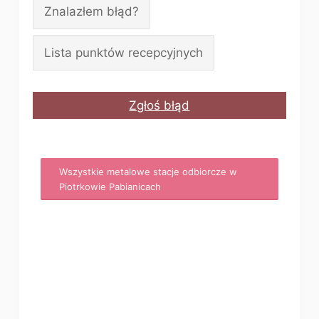
Znalazłem błąd?
Lista punktów recepcyjnych
Zgłoś błąd
Wszystkie metalowe stacje odbiorcze w
Piotrkowie Pabianicach