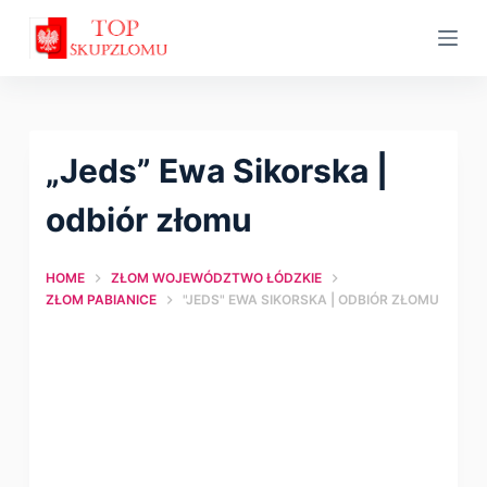
S
k
i
p
t
„Jeds” Ewa Sikorska |
o
c
оdbiór złomu
o
n
HOME
ZŁOM WOJEWÓDZTWO ŁÓDZKIE
t
ZŁOM PABIANICE
"JEDS" EWA SIKORSKA | ОDBIÓR ZŁOMU
e
n
t