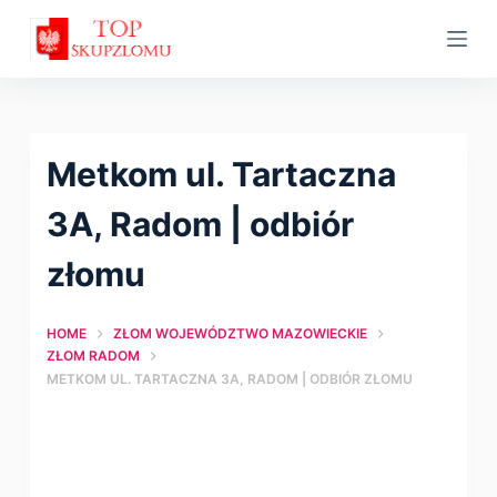
S
k
i
p
t
Metkom ul. Tartaczna
o
c
3A, Radom | оdbiór
o
złomu
n
t
HOME
ZŁOM WOJEWÓDZTWO MAZOWIECKIE
e
ZŁOM RADOM
n
METKOM UL. TARTACZNA 3A, RADOM | ОDBIÓR ZŁOMU
t