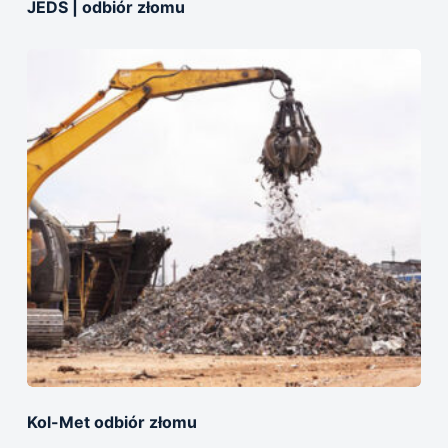
JEDS | оdbiór złomu
Kol-Met оdbiór złomu