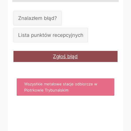
Znalazłem błąd?
Lista punktów recepcyjnych
Zgłoś błąd
Wszystkie metalowe stacje odbiorcze w
Piotrkowie Trybunalskim