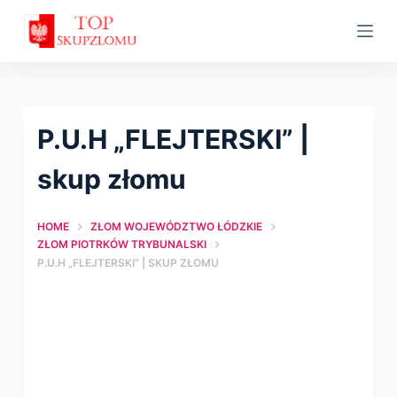
S
k
i
p
t
P.U.H „FLEJTERSKI” |
o
c
skup złomu
o
n
HOME
ZŁOM WOJEWÓDZTWO ŁÓDZKIE
t
ZŁOM PIOTRKÓW TRYBUNALSKI
P.U.H „FLEJTERSKI” | SKUP ZŁOMU
e
n
t