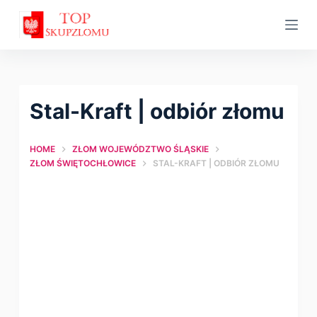
S
k
i
p
t
Stal-Kraft | odbiór złomu
o
c
HOME
ZŁOM WOJEWÓDZTWO ŚLĄSKIE
o
ZŁOM ŚWIĘTOCHŁOWICE
STAL-KRAFT | ODBIÓR ZŁOMU
n
t
e
n
t