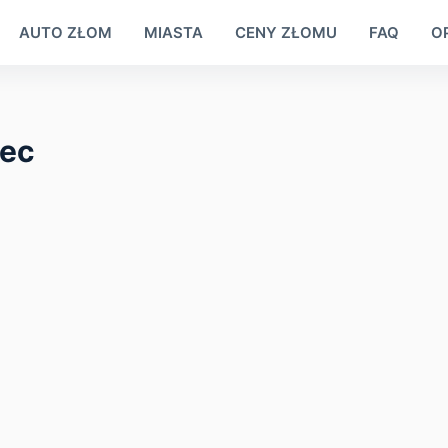
AUTO ZŁOM
MIASTA
CENY ZŁOMU
FAQ
OP
iec
ŁOM WĄGROWIEC