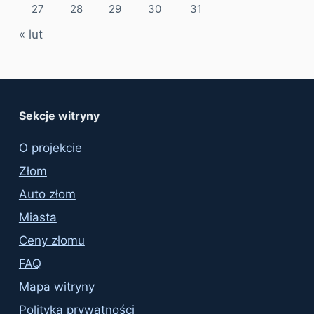
27
28
29
30
31
« lut
Sekcje witryny
O projekcie
Złom
Auto złom
Miasta
Ceny złomu
FAQ
Mapa witryny
Polityka prywatności