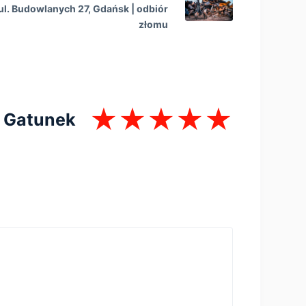
l. Budowlanych 27, Gdańsk | оdbiór
złomu
Gatunek