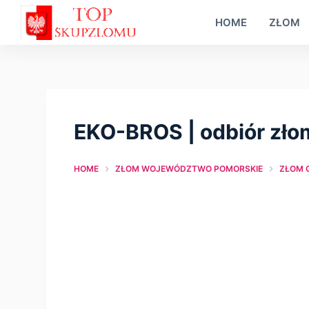
S
HOME
ZŁOM
k
i
p
t
o
EKO-BROS | оdbiór zło
c
o
HOME
ZŁOM WOJEWÓDZTWO POMORSKIE
ZŁOM 
n
t
e
n
t