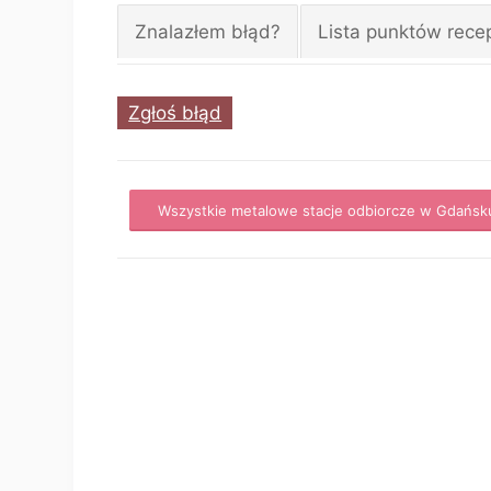
Znalazłem błąd?
Lista punktów rece
Zgłoś błąd
Wszystkie metalowe stacje odbiorcze w Gdańsk