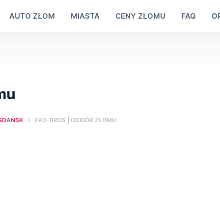
AUTO ZŁOM
MIASTA
CENY ZŁOMU
FAQ
OP
mu
GDAŃSK
EKO-BROS | ОDBIÓR ZŁOMU