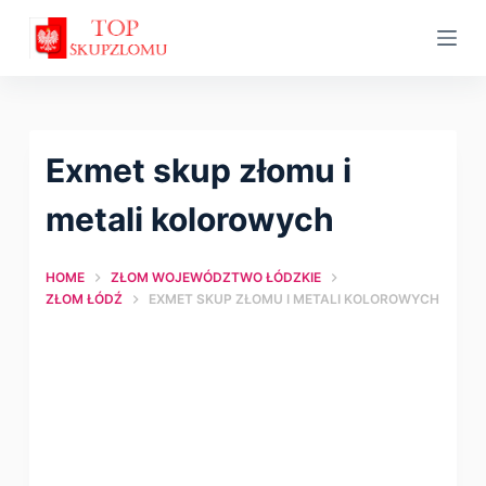
S
k
i
p
t
Exmet skup złomu i
o
c
metali kolorowych
o
n
HOME
ZŁOM WOJEWÓDZTWO ŁÓDZKIE
t
ZŁOM ŁÓDŹ
EXMET SKUP ZŁOMU I METALI KOLOROWYCH
e
n
t