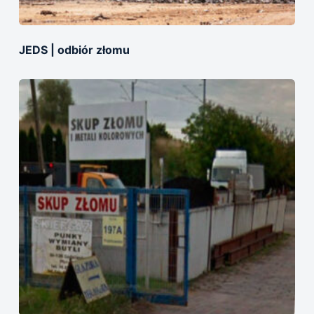
JEDS | оdbiór złomu