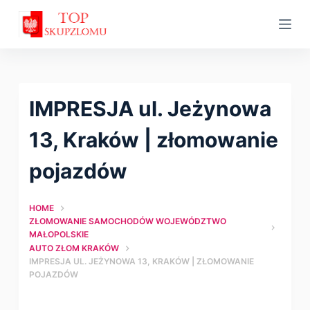
S
k
i
p
t
IMPRESJA ul. Jeżynowa
o
c
13, Kraków | złomowanie
o
pojazdów
n
t
HOME
e
ZŁOMOWANIE SAMOCHODÓW WOJEWÓDZTWO
n
MAŁOPOLSKIE
t
AUTO ZŁOM KRAKÓW
IMPRESJA UL. JEŻYNOWA 13, KRAKÓW | ZŁOMOWANIE
POJAZDÓW