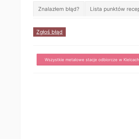
Znalazłem błąd?
Lista punktów rece
Zgłoś błąd
Wszystkie metalowe stacje odbiorcze w Kielcac