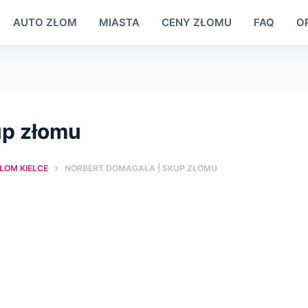
AUTO ZŁOM
MIASTA
CENY ZŁOMU
FAQ
OP
up złomu
ŁOM KIELCE
NORBERT DOMAGAŁA | SKUP ZŁOMU