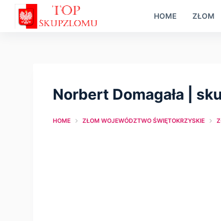
S
HOME
ZŁOM
k
i
p
t
o
Norbert Domagała | sk
c
o
HOME
ZŁOM WOJEWÓDZTWO ŚWIĘTOKRZYSKIE
Z
n
t
e
n
t