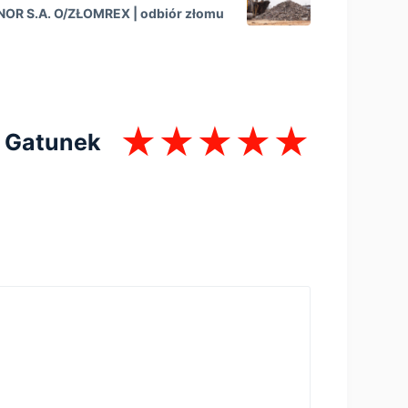
OR S.A. O/ZŁOMREX | оdbiór złomu
Gatunek