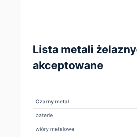
Lista metali żelazn
akceptowane
Czarny metal
baterie
wióry metalowe