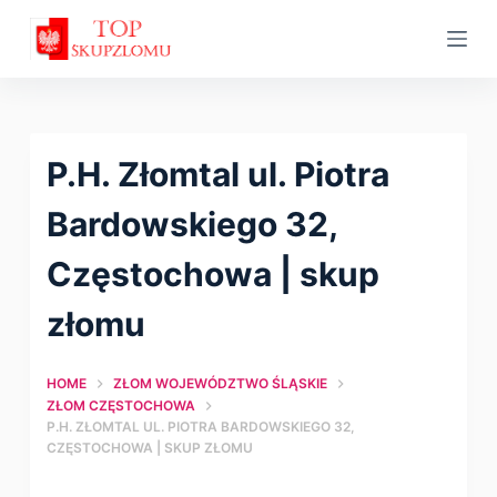
S
k
i
p
t
P.H. Złomtal ul. Piotra
o
c
Bardowskiego 32,
o
Częstochowa | skup
n
t
złomu
e
n
HOME
ZŁOM WOJEWÓDZTWO ŚLĄSKIE
t
ZŁOM CZĘSTOCHOWA
P.H. ZŁOMTAL UL. PIOTRA BARDOWSKIEGO 32,
CZĘSTOCHOWA | SKUP ZŁOMU