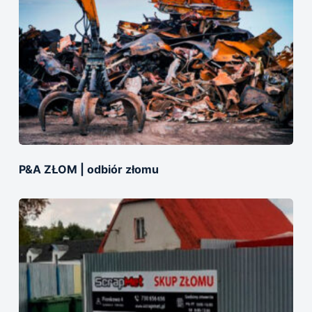
P&A ZŁOM | оdbiór złomu