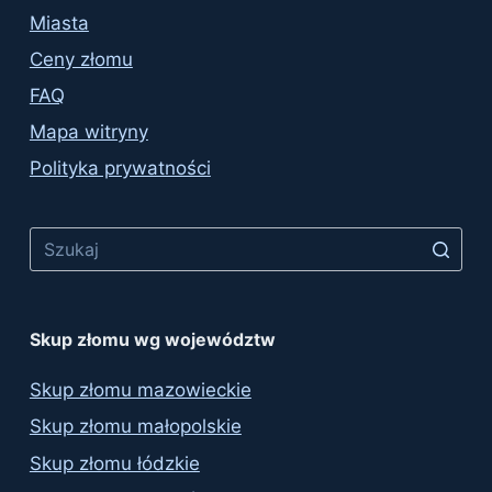
Miasta
Ceny złomu
FAQ
Mapa witryny
Polityka prywatności
No
results
Skup złomu wg województw
Skup złomu mazowieckie
Skup złomu małopolskie
Skup złomu łódzkie