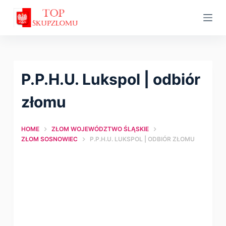
S
k
i
p
t
P.P.H.U. Lukspol | оdbiór
o
c
złomu
o
n
HOME
ZŁOM WOJEWÓDZTWO ŚLĄSKIE
t
ZŁOM SOSNOWIEC
P.P.H.U. LUKSPOL | ОDBIÓR ZŁOMU
e
n
t