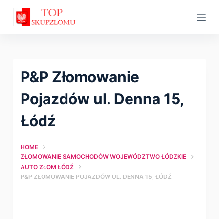
S
k
i
p
t
P&P Złomowanie
o
c
Pojazdów ul. Denna 15,
o
Łódź
n
t
HOME
e
ZŁOMOWANIE SAMOCHODÓW WOJEWÓDZTWO ŁÓDZKIE
n
AUTO ZŁOM ŁÓDŹ
t
P&P ZŁOMOWANIE POJAZDÓW UL. DENNA 15, ŁÓDŹ