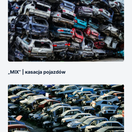
„MIX” | кasacja pojazdów