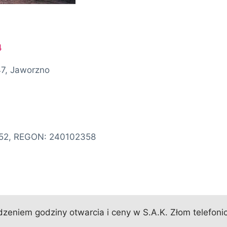
4
47, Jaworzno
452, REGON: 240102358
eniem godziny otwarcia i ceny w S.A.K. Złom telefonic