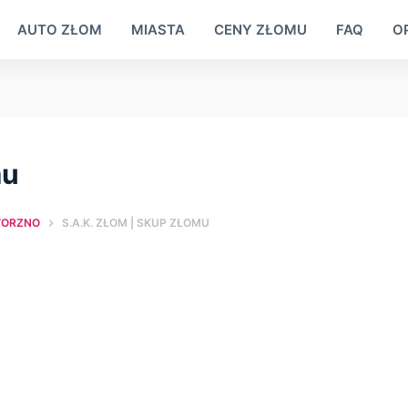
AUTO ZŁOM
MIASTA
CENY ZŁOMU
FAQ
OP
mu
WORZNO
S.A.K. ZŁOM | SKUP ZŁOMU