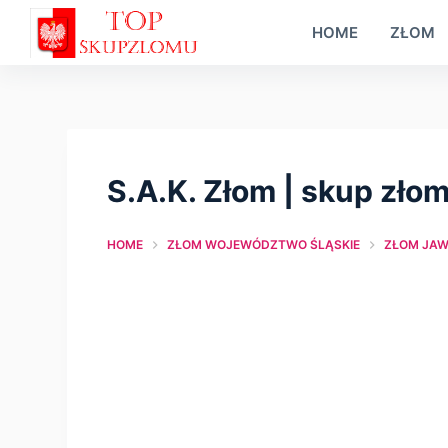
S
HOME
ZŁOM
k
i
p
t
o
S.A.K. Złom | skup zło
c
o
HOME
ZŁOM WOJEWÓDZTWO ŚLĄSKIE
ZŁOM JA
n
t
e
n
t