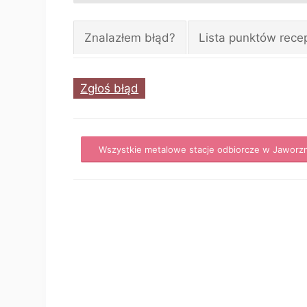
Znalazłem błąd?
Lista punktów rece
Zgłoś błąd
Wszystkie metalowe stacje odbiorcze w Jaworz