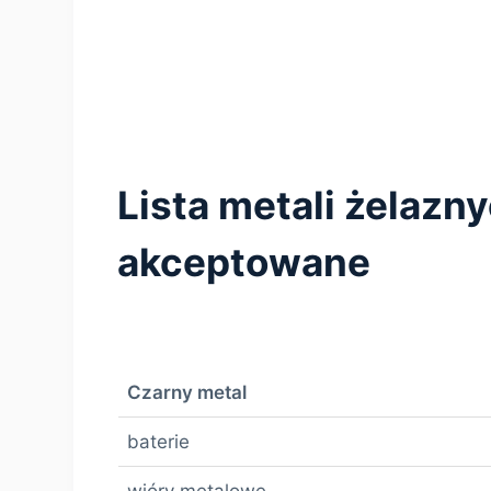
Lista metali żelazn
akceptowane
Czarny metal
baterie
wióry metalowe