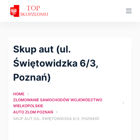
S
k
i
p
t
Skup aut (ul.
o
c
Świętowidzka 6/3,
o
Poznań)
n
t
HOME
e
ZŁOMOWANIE SAMOCHODÓW WOJEWÓDZTWO
n
WIELKOPOLSKIE
t
AUTO ZŁOM POZNAŃ
SKUP AUT (UL. ŚWIĘTOWIDZKA 6/3, POZNAŃ)