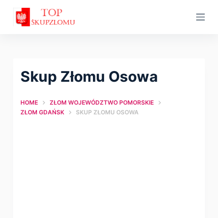
S
k
i
p
t
Skup Złomu Osowa
o
c
HOME
ZŁOM WOJEWÓDZTWO POMORSKIE
o
ZŁOM GDAŃSK
SKUP ZŁOMU OSOWA
n
t
e
n
t