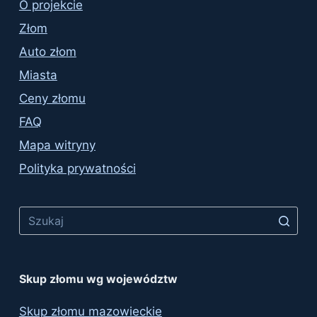
O projekcie
Złom
Auto złom
Miasta
Ceny złomu
FAQ
Mapa witryny
Polityka prywatności
No
results
Skup złomu wg województw
Skup złomu mazowieckie