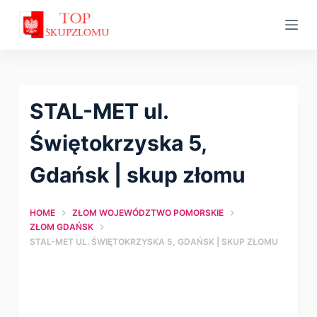
S
k
i
p
t
STAL-MET ul.
o
c
Świętokrzyska 5,
o
Gdańsk | skup złomu
n
t
HOME
ZŁOM WOJEWÓDZTWO POMORSKIE
e
ZŁOM GDAŃSK
n
STAL-MET UL. ŚWIĘTOKRZYSKA 5, GDAŃSK | SKUP ZŁOMU
t