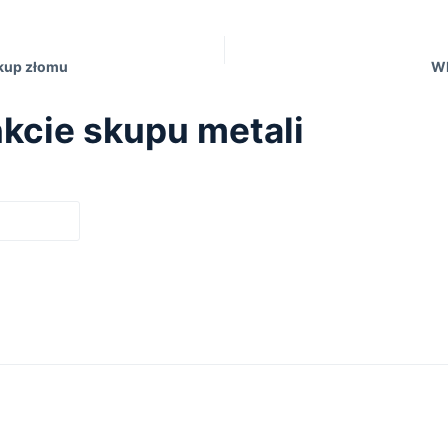
skup złomu
WĘ
kcie skupu metali