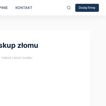
INIE
KONTAKT
Dodaj firmę
 skup złomu
, TORUŃ | SKUP ZŁOMU