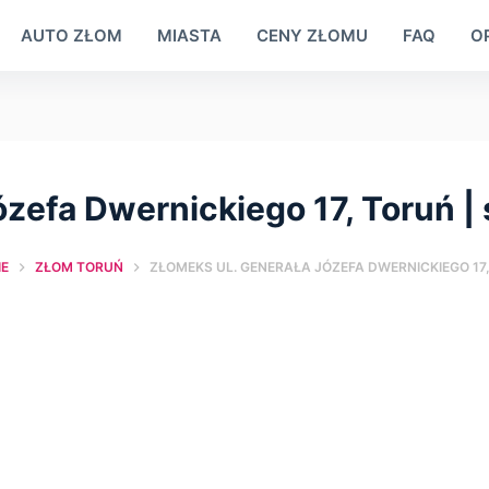
AUTO ZŁOM
MIASTA
CENY ZŁOMU
FAQ
OP
ózefa Dwernickiego 17, Toruń |
E
ZŁOM TORUŃ
ZŁOMEKS UL. GENERAŁA JÓZEFA DWERNICKIEGO 17