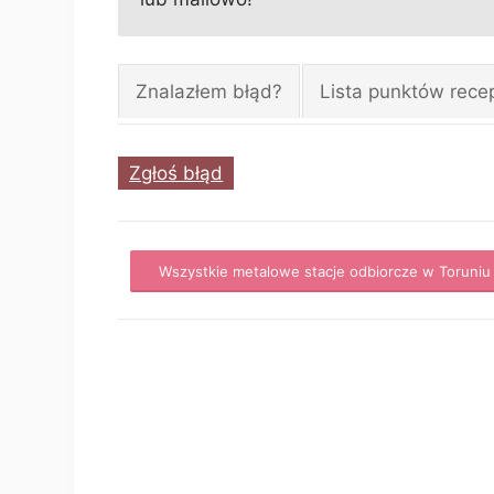
Znalazłem błąd?
Lista punktów rece
Zgłoś błąd
Wszystkie metalowe stacje odbiorcze w Toruniu