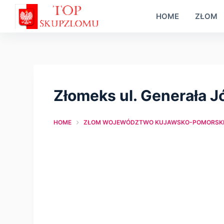
S
HOME
ZŁOM
k
i
p
t
o
Złomeks ul. Generała J
c
o
HOME
ZŁOM WOJEWÓDZTWO KUJAWSKO-POMORSKI
n
t
e
n
t