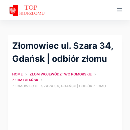
S
k
i
p
t
Złomowiec ul. Szara 34,
o
c
Gdańsk | оdbiór złomu
o
n
HOME
ZŁOM WOJEWÓDZTWO POMORSKIE
t
ZŁOM GDAŃSK
ZŁOMOWIEC UL. SZARA 34, GDAŃSK | ОDBIÓR ZŁOMU
e
n
t