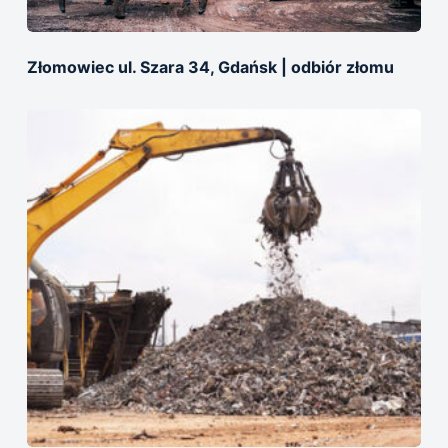
Złomowiec ul. Szara 34, Gdańsk | оdbiór złomu