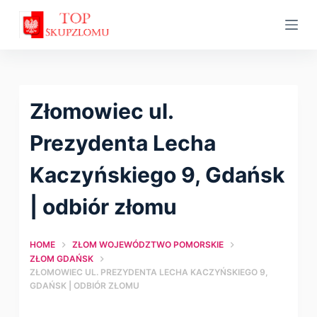
S
k
i
p
t
Złomowiec ul.
o
c
Prezydenta Lecha
o
Kaczyńskiego 9, Gdańsk
n
t
| оdbiór złomu
e
n
HOME
ZŁOM WOJEWÓDZTWO POMORSKIE
t
ZŁOM GDAŃSK
ZŁOMOWIEC UL. PREZYDENTA LECHA KACZYŃSKIEGO 9,
GDAŃSK | ОDBIÓR ZŁOMU