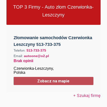
TOP 3 Firmy - Auto złom Czerwionka-
Leszczyny
Złomowanie samochodów Czerwionka
Leszczyny 513-733-375
Telefon:
513-733-375
Email:
autoone@o2.pl
Brak opinii
Czerwionka-Leszczyny,
Polska
Zobacz na mapie
+ Szukaj firmę