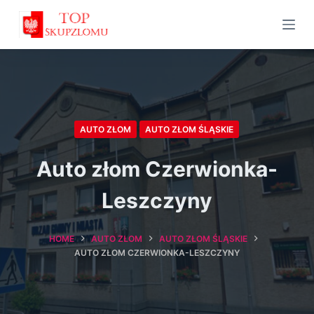
S
k
i
p
t
o
AUTO ZŁOM
AUTO ZŁOM ŚLĄSKIE
c
o
Auto złom Czerwionka-
n
t
Leszczyny
e
n
HOME
AUTO ZŁOM
AUTO ZŁOM ŚLĄSKIE
t
AUTO ZŁOM CZERWIONKA-LESZCZYNY