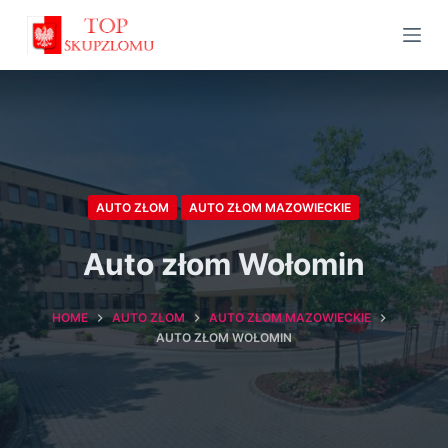
S
k
i
p
t
o
c
AUTO ZŁOM
AUTO ZŁOM MAZOWIECKIE
o
n
Auto złom Wołomin
t
e
HOME
AUTO ZŁOM
AUTO ZŁOM MAZOWIECKIE
n
AUTO ZŁOM WOŁOMIN
t