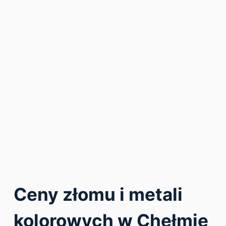
Metal-Pol | skup złomu
Telefon:
602-579-347
Email:
metal-pol.chelm@wp.pl
Brak opinii
ul. Okszowska 41, Chełm
Zobacz na mapie
Trans-Met | оdbiór złomu
Telefon:
503-599-889
Email:
chelm@transmet24.pl
Brak opinii
ul. Okszowska 39, Chełm
Zobacz na mapie
Ceny złomu i metali
kolorowych w Chełmie