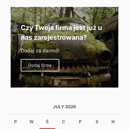
Czy Twoja firma jest już u
nas zarejestrowana?
Dodaj za darmo!
Dodaj firmę
JULY 2026
P
W
Ś
C
P
S
N