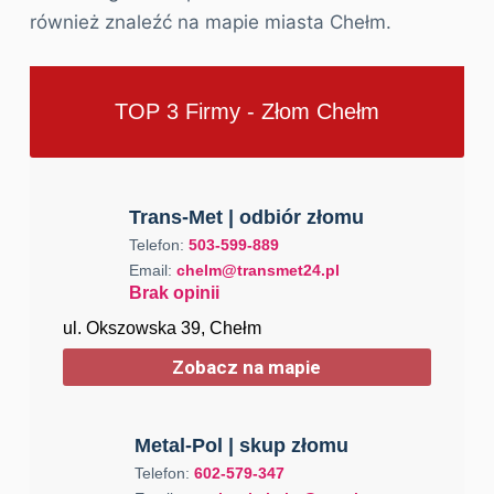
również znaleźć na mapie miasta Chełm.
TOP 3 Firmy - Złom Chełm
Trans-Met | оdbiór złomu
Telefon:
503-599-889
Email:
chelm@transmet24.pl
Brak opinii
ul. Okszowska 39, Chełm
Zobacz na mapie
Metal-Pol | skup złomu
Telefon:
602-579-347