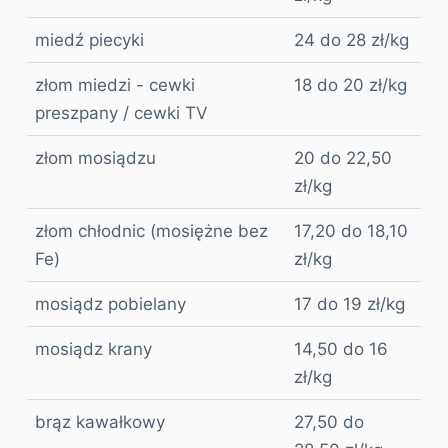
miedź piecyki
24 do 28 zł/kg
złom miedzi - cewki
18 do 20 zł/kg
preszpany / cewki TV
złom mosiądzu
20 do 22,50
zł/kg
złom chłodnic (mosiężne bez
17,20 do 18,10
Fe)
zł/kg
mosiądz pobielany
17 do 19 zł/kg
mosiądz krany
14,50 do 16
zł/kg
brąz kawałkowy
27,50 do