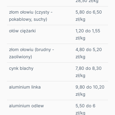
28,50 zł/kg
złom ołowiu (czysty -
5,80 do 6,50
pokablowy, suchy)
zł/kg
ołów ciężarki
1,20 do 1,55
zł/kg
złom ołowiu (brudny -
4,80 do 5,20
zaoliwiony)
zł/kg
cynk blachy
7,80 do 8,30
zł/kg
aluminium linka
9,80 do 10,20
zł/kg
aluminium odlew
5,50 do 6
zł/kg