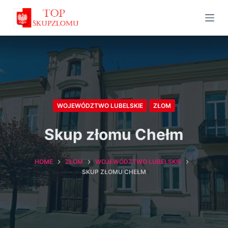
S
k
i
p
t
o
c
WOJEWÓDZTWO LUBELSKIE
ZŁOM
o
n
Skup złomu Chełm
t
e
HOME
ZŁOM
WOJEWÓDZTWO LUBELSKIE
n
SKUP ZŁOMU CHEŁM
t