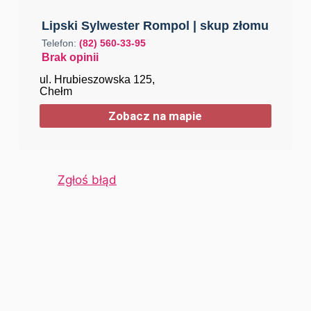
Lipski Sylwester Rompol | skup złomu
Telefon:
(82) 560-33-95
Brak opinii
ul. Hrubieszowska 125,
Chełm
Zobacz na mapie
Skup złomu ul. Ignacego Mościckiego
Zgłoś błąd
16, Chełm
Telefon:
696-052-367
Brak opinii
ul. Ignacego Mościckiego
16, Chełm
Zobacz na mapie