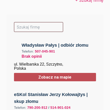
+ Szukaj firmę
Władysław Pałys | odbiór złomu
Telefon:
507-045-901
Brak opinii
ul. Wielbarska 22, Szczytno,
Polska
Zobacz na mapie
eSKol Stanisław Jerzy Kołowajtys |
skup złomu
Telefon:
790-200-912
/
514-901-024