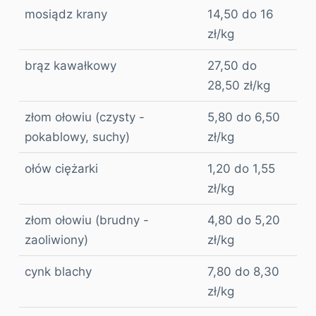
mosiądz krany
14,50 do 16
zł/kg
brąz kawałkowy
27,50 do
28,50 zł/kg
złom ołowiu (czysty -
5,80 do 6,50
pokablowy, suchy)
zł/kg
ołów ciężarki
1,20 do 1,55
zł/kg
złom ołowiu (brudny -
4,80 do 5,20
zaoliwiony)
zł/kg
cynk blachy
7,80 do 8,30
zł/kg