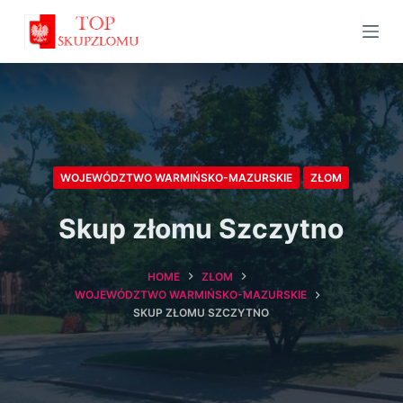
S
k
i
p
t
o
c
WOJEWÓDZTWO WARMIŃSKO-MAZURSKIE
ZŁOM
o
Skup złomu Szczytno
n
t
e
HOME
ZŁOM
WOJEWÓDZTWO WARMIŃSKO-MAZURSKIE
n
SKUP ZŁOMU SZCZYTNO
t