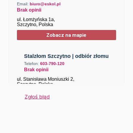
Email:
biuro@eskol.pl
Brak opinii
ul. Łomżyńska 1a,
Szczytno, Polska
Zobacz na mapie
Stalzłom Szczytno | odbiór złomu
Telefon:
603-790-120
Brak opinii
ul. Stanisława Moniuszki 2,
Szczytno, Polska
Zobacz na mapie
Zgłoś błąd