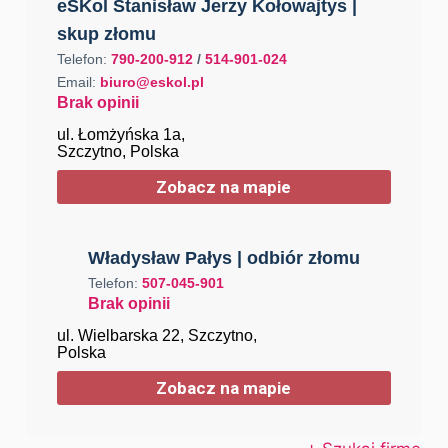
eSKol Stanisław Jerzy Kołowajtys |
skup złomu
Telefon:
790-200-912
/
514-901-024
Email:
biuro@eskol.pl
Brak opinii
ul. Łomżyńska 1a,
Szczytno, Polska
Zobacz na mapie
Władysław Pałys | odbiór złomu
Telefon:
507-045-901
Brak opinii
ul. Wielbarska 22, Szczytno,
Polska
Zobacz na mapie