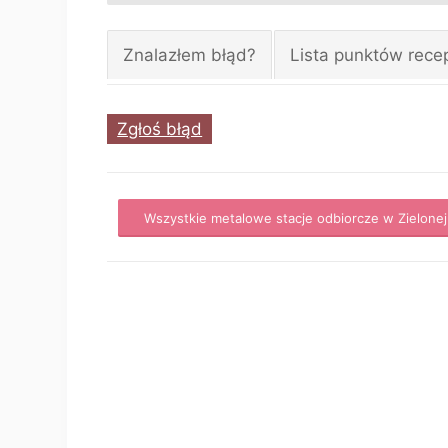
Znalazłem błąd?
Lista punktów rece
Zgłoś błąd
Wszystkie metalowe stacje odbiorcze w Zielone