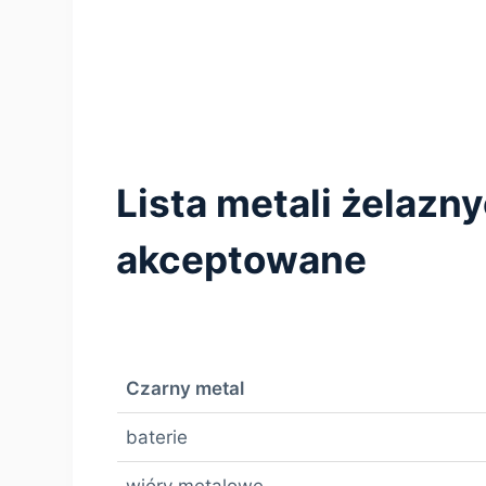
Lista metali żelazn
akceptowane
Czarny metal
baterie
wióry metalowe