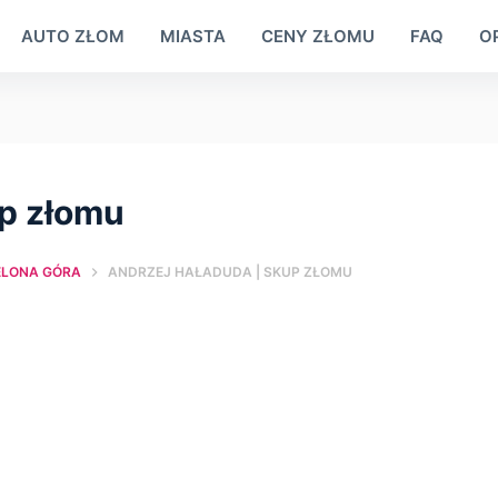
AUTO ZŁOM
MIASTA
CENY ZŁOMU
FAQ
OP
up złomu
ELONA GÓRA
ANDRZEJ HAŁADUDA | SKUP ZŁOMU