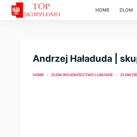
S
HOME
ZŁOM
k
i
p
t
o
Andrzej Haładuda | sk
c
o
HOME
ZŁOM WOJEWÓDZTWO LUBUSKIE
ZŁOM ZI
n
t
e
n
t