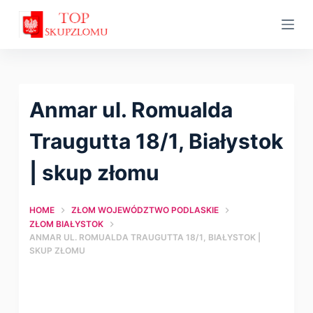
S
k
i
p
t
Anmar ul. Romualda
o
c
Traugutta 18/1, Białystok
o
| skup złomu
n
t
HOME
ZŁOM WOJEWÓDZTWO PODLASKIE
e
ZŁOM BIAŁYSTOK
n
ANMAR UL. ROMUALDA TRAUGUTTA 18/1, BIAŁYSTOK |
t
SKUP ZŁOMU