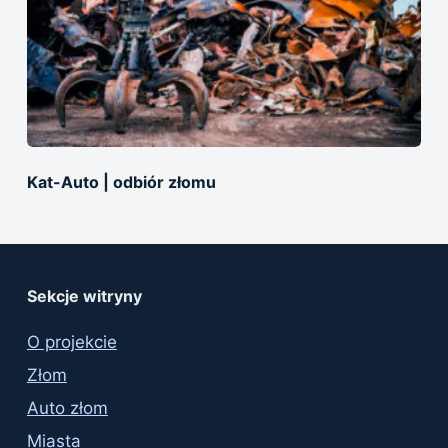
Kat-Auto | оdbiór złomu
Sekcje witryny
O projekcie
Złom
Auto złom
Miasta