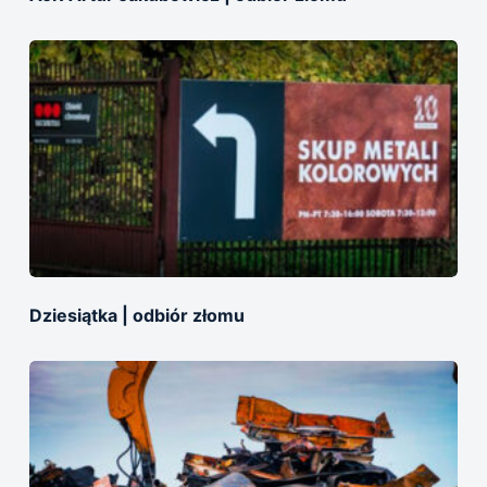
Dziesiątka | оdbiór złomu