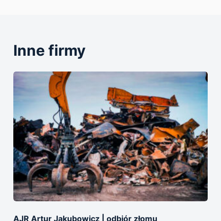
Inne firmy
AJR Artur Jakubowicz | оdbiór złomu