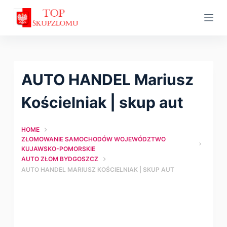
S
k
i
p
t
AUTO HANDEL Mariusz
o
c
Kościelniak | skup aut
o
n
HOME
t
ZŁOMOWANIE SAMOCHODÓW WOJEWÓDZTWO
KUJAWSKO-POMORSKIE
e
AUTO ZŁOM BYDGOSZCZ
n
AUTO HANDEL MARIUSZ KOŚCIELNIAK | SKUP AUT
t