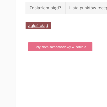
Znalazłem błąd?
Lista punktów rece
Zgłoś błąd
Cały złom samochodowy w Koninie