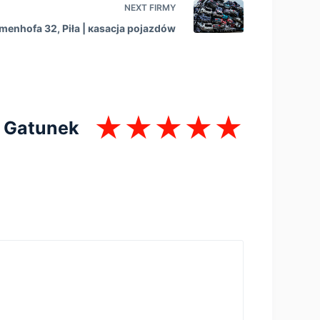
NEXT
FIRMY
amenhofa 32, Piła | кasacja pojazdów
Gatunek