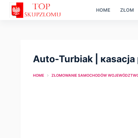
S
HOME
ZŁOM
k
i
p
t
o
Auto-Turbiak | кasacja
c
o
HOME
ZŁOMOWANIE SAMOCHODÓW WOJEWÓDZTWO 
n
t
e
n
t