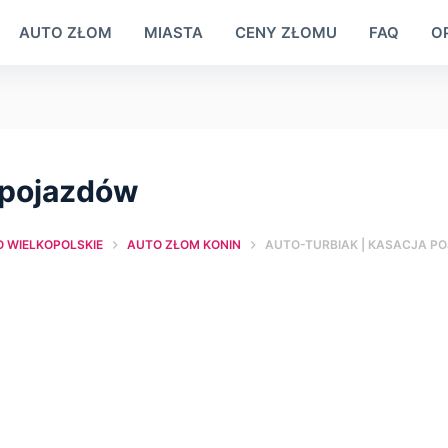
AUTO ZŁOM
MIASTA
CENY ZŁOMU
FAQ
OP
 pojazdów
WIELKOPOLSKIE
AUTO ZŁOM KONIN
AUTO-TURBIAK | КASACJA P