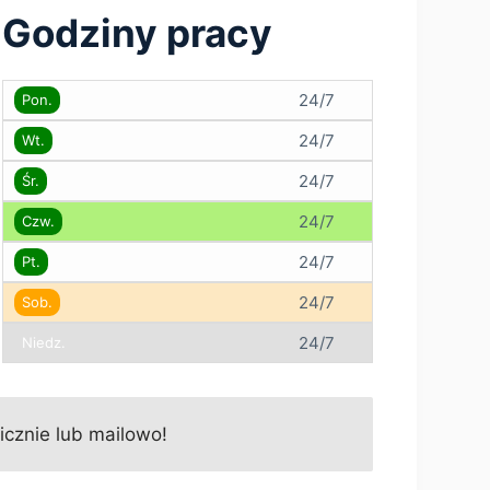
Godziny pracy
24/7
Pon.
24/7
Wt.
24/7
Śr.
24/7
Czw.
24/7
Pt.
24/7
Sob.
24/7
Niedz.
icznie lub mailowo!