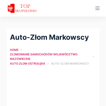
S
k
i
p
t
Auto-Złom Markowscy
o
c
HOME
o
ZŁOMOWANIE SAMOCHODÓW WOJEWÓDZTWO
n
MAZOWIECKIE
AUTO ZŁOM OSTROŁĘKA
AUTO-ZŁOM MARKOWSCY
t
e
n
t