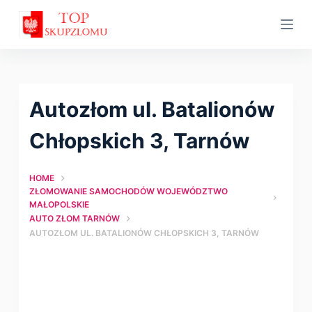
S
k
i
p
t
Autozłom ul. Batalionów
o
c
Chłopskich 3, Tarnów
o
n
HOME
t
ZŁOMOWANIE SAMOCHODÓW WOJEWÓDZTWO
MAŁOPOLSKIE
e
AUTO ZŁOM TARNÓW
n
AUTOZŁOM UL. BATALIONÓW CHŁOPSKICH 3, TARNÓW
t