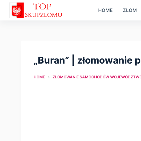
S
HOME
ZŁOM
k
i
p
t
o
„Buran” | złomowanie 
c
o
HOME
ZŁOMOWANIE SAMOCHODÓW WOJEWÓDZTWO 
n
t
e
n
t