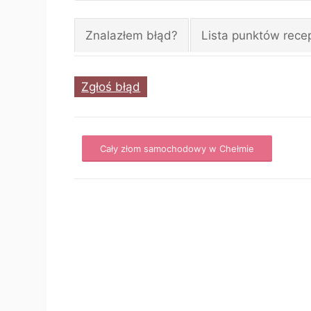
Znalazłem błąd?
Lista punktów rece
Zgłoś błąd
Cały złom samochodowy w Chełmie