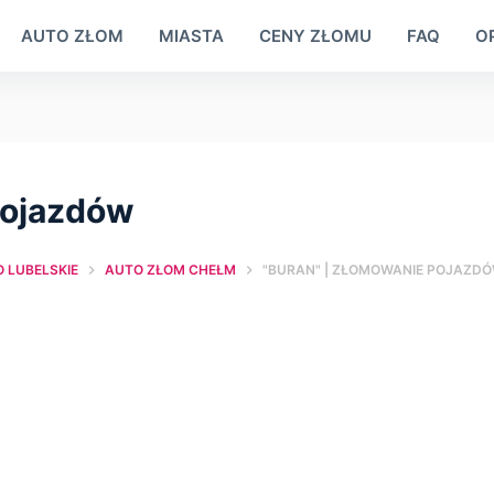
AUTO ZŁOM
MIASTA
CENY ZŁOMU
FAQ
OP
pojazdów
LUBELSKIE
AUTO ZŁOM CHEŁM
"BURAN" | ZŁOMOWANIE POJAZD