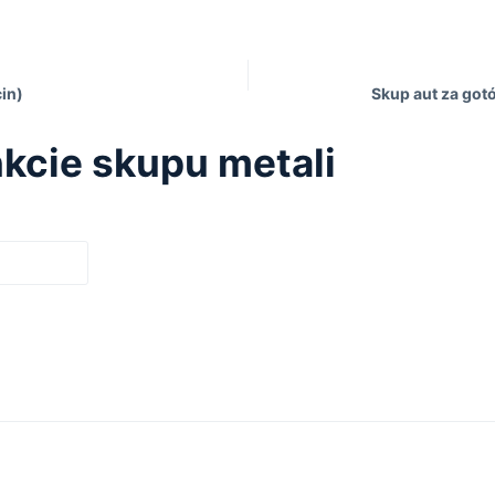
cin)
Skup aut za got
kcie skupu metali