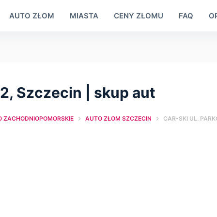
AUTO ZŁOM
MIASTA
CENY ZŁOMU
FAQ
OP
2, Szczecin | skup aut
 ZACHODNIOPOMORSKIE
AUTO ZŁOM SZCZECIN
CAR-SKI UL. PARK