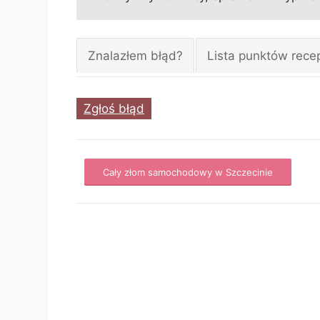
Znalazłem błąd?
Lista punktów rece
Zgłoś błąd
Cały złom samochodowy w Szczecinie