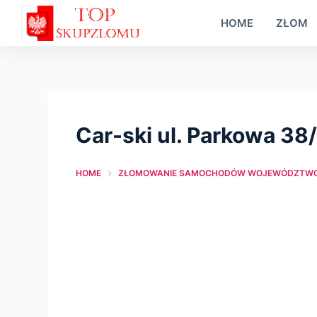
S
HOME
ZŁOM
k
i
p
t
o
Car-ski ul. Parkowa 38/
c
o
HOME
ZŁOMOWANIE SAMOCHODÓW WOJEWÓDZTWO
n
t
e
n
t