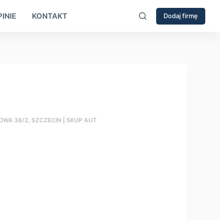
INIE
KONTAKT
Dodaj firmę
OWA 38/2, SZCZECIN | SKUP AUT