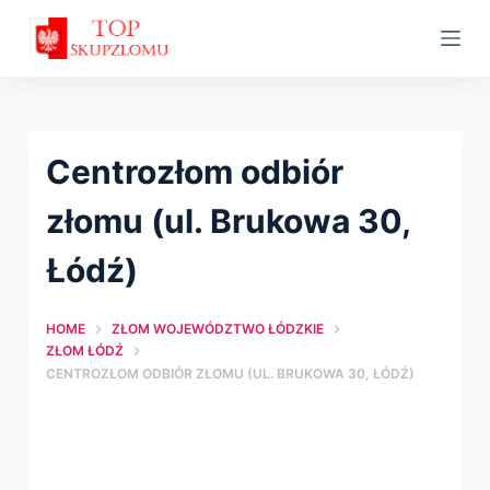
S
k
i
p
t
Centrozłom оdbiór
o
c
złomu (ul. Brukowa 30,
o
Łódź)
n
t
HOME
ZŁOM WOJEWÓDZTWO ŁÓDZKIE
e
ZŁOM ŁÓDŹ
n
CENTROZŁOM ОDBIÓR ZŁOMU (UL. BRUKOWA 30, ŁÓDŹ)
t