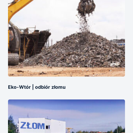
Eko-Wtór | odbiór złomu