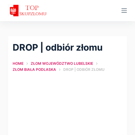
S
k
i
p
t
DROP | odbiór złomu
o
c
HOME
ZŁOM WOJEWÓDZTWO LUBELSKIE
o
ZŁOM BIAŁA PODLASKA
DROP | ODBIÓR ZŁOMU
n
t
e
n
t