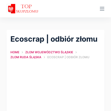
S
k
i
p
t
Ecoscrap | оdbiór złomu
o
c
HOME
ZŁOM WOJEWÓDZTWO ŚLĄSKIE
o
ZŁOM RUDA ŚLĄSKA
ECOSCRAP | ОDBIÓR ZŁOMU
n
t
e
n
t