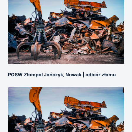
POSW Złompol Jończyk, Nowak | оdbiór złomu