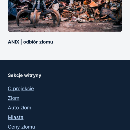
ANIX | оdbiór złomu
Sekcje witryny
O projekcie
Złom
Auto złom
Miasta
Ceny złomu