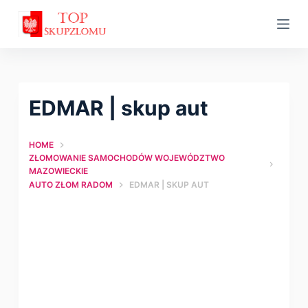
S
k
i
p
t
EDMAR | skup aut
o
c
HOME
o
ZŁOMOWANIE SAMOCHODÓW WOJEWÓDZTWO
n
MAZOWIECKIE
AUTO ZŁOM RADOM
EDMAR | SKUP AUT
t
e
n
t