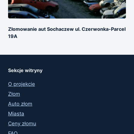
Złomowanie aut Sochaczew ul. Czerwonka-Parcel
19A
Sekcje witryny
O projekcie
Złom
Auto złom
Miasta
Ceny złomu
FAQ