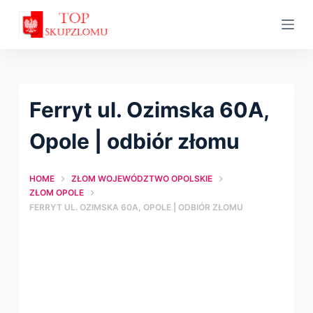
S
k
i
p
t
Ferryt ul. Ozimska 60A,
o
c
Opole | оdbiór złomu
o
n
HOME
ZŁOM WOJEWÓDZTWO OPOLSKIE
t
ZŁOM OPOLE
FERRYT UL. OZIMSKA 60A, OPOLE | ОDBIÓR ZŁOMU
e
n
t