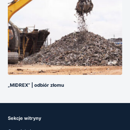
„MIDREX” | odbiór złomu
Sekcje witryny