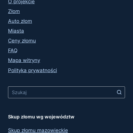
O projekcie
Złom
Auto złom
Miasta
Ceny złomu
FAQ
Mapa witryny
Polityka prywatności
No
results
Skup złomu wg województw
Skup złomu mazowieckie