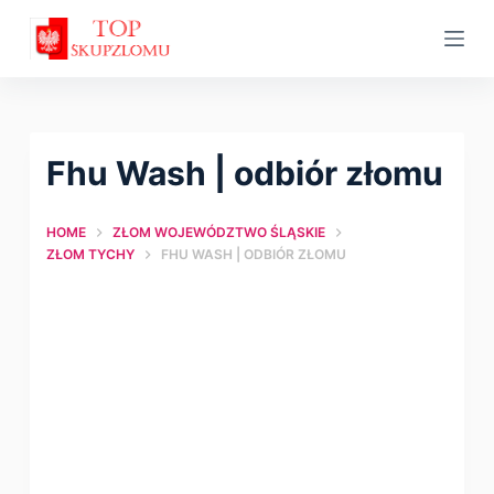
S
k
i
p
t
Fhu Wash | оdbiór złomu
o
c
HOME
ZŁOM WOJEWÓDZTWO ŚLĄSKIE
o
ZŁOM TYCHY
FHU WASH | ОDBIÓR ZŁOMU
n
t
e
n
t