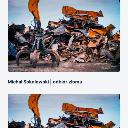
Michał Sokolowski | оdbiór złomu