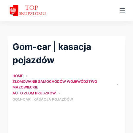
S
k
i
p
t
Gom-car | kasacja
o
c
pojazdów
o
n
HOME
t
ZŁOMOWANIE SAMOCHODÓW WOJEWÓDZTWO
MAZOWIECKIE
e
AUTO ZŁOM PRUSZKÓW
n
GOM-CAR | KASACJA POJAZDÓW
t