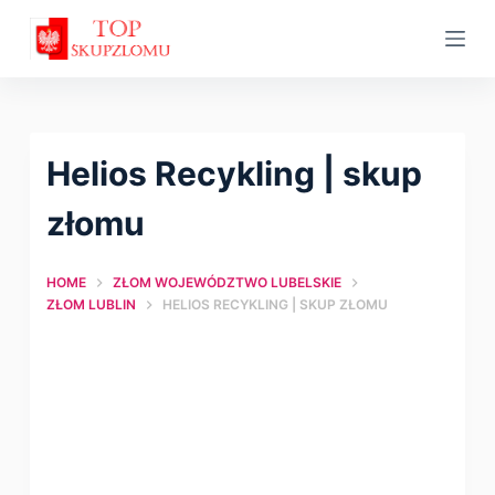
S
k
i
p
t
Helios Recykling | skup
o
c
złomu
o
n
HOME
ZŁOM WOJEWÓDZTWO LUBELSKIE
t
ZŁOM LUBLIN
HELIOS RECYKLING | SKUP ZŁOMU
e
n
t