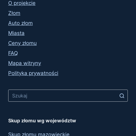
O projekcie
Złom
Auto złom
Miasta
Ceny złomu
FAQ
Mapa witryny
Polityka prywatności
No
results
Skup złomu wg województw
Skup złomu mazowieckie