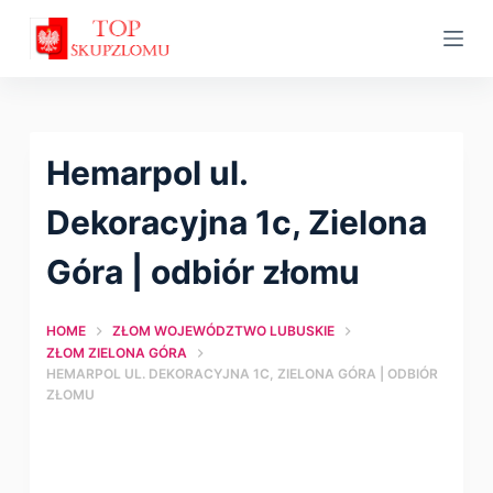
S
k
i
p
t
Hemarpol ul.
o
c
Dekoracyjna 1c, Zielona
o
Góra | оdbiór złomu
n
t
HOME
ZŁOM WOJEWÓDZTWO LUBUSKIE
e
ZŁOM ZIELONA GÓRA
n
HEMARPOL UL. DEKORACYJNA 1C, ZIELONA GÓRA | ОDBIÓR
t
ZŁOMU