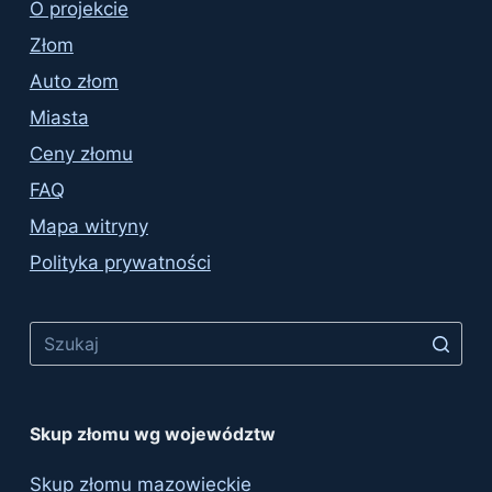
O projekcie
Złom
Auto złom
Miasta
Ceny złomu
FAQ
Mapa witryny
Polityka prywatności
No
results
Skup złomu wg województw
Skup złomu mazowieckie