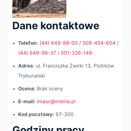
Dane kontaktowe
Telefon:
(44) 649-98-00
/
509-454-604
/
(44) 649-98-37
/
501-326-149
Adres:
ul. Franciszka Żwirki 13, Piotrków
Trybunalski
Ocena:
Brak oceny
E-mail:
imasc@interia.pl
Kod pocztowy:
97-300
Godziny pracy