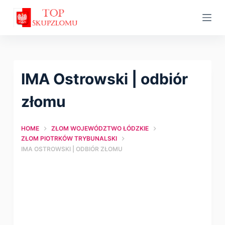
S
k
i
p
t
IMA Ostrowski | оdbiór
o
c
złomu
o
n
HOME
ZŁOM WOJEWÓDZTWO ŁÓDZKIE
t
ZŁOM PIOTRKÓW TRYBUNALSKI
IMA OSTROWSKI | ОDBIÓR ZŁOMU
e
n
t