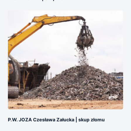
P.W. JOZA Czesława Załucka | skup złomu