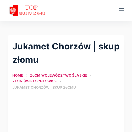
S
k
i
p
t
Jukamet Chorzów | skup
o
c
złomu
o
n
HOME
ZŁOM WOJEWÓDZTWO ŚLĄSKIE
t
ZŁOM ŚWIĘTOCHŁOWICE
JUKAMET CHORZÓW | SKUP ZŁOMU
e
n
t