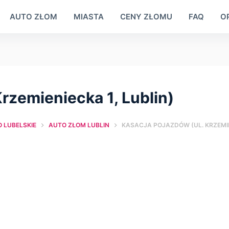
AUTO ZŁOM
MIASTA
CENY ZŁOMU
FAQ
OP
rzemieniecka 1, Lublin)
LUBELSKIE
AUTO ZŁOM LUBLIN
KASACJA POJAZDÓW (UL. KRZEMIE