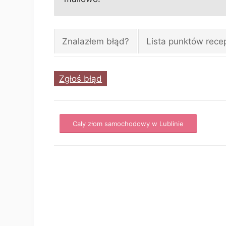
Znalazłem błąd?
Lista punktów rece
Zgłoś błąd
Cały złom samochodowy w Lublinie