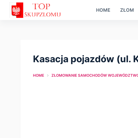
S
HOME
ZŁOM
k
i
p
t
o
Kasacja pojazdów (ul. K
c
o
HOME
ZŁOMOWANIE SAMOCHODÓW WOJEWÓDZTWO 
n
t
e
n
t