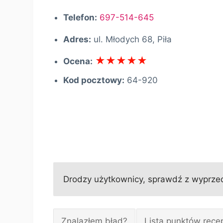
Telefon:
697-514-645
Adres:
ul. Młodych 68, Piła
Ocena:
Kod pocztowy:
64-920
Drodzy użytkownicy, sprawdź z wyprzed
Znalazłem błąd?
Lista punktów rece