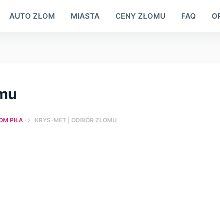
AUTO ZŁOM
MIASTA
CENY ZŁOMU
FAQ
OP
omu
OM PIŁA
KRYS-MET | ODBIÓR ZŁOMU