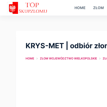
S
HOME
ZŁOM
k
i
p
t
o
KRYS-MET | odbiór zł
c
o
HOME
ZŁOM WOJEWÓDZTWO WIELKOPOLSKIE
ZŁ
n
t
e
n
t