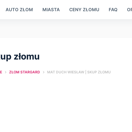
AUTO ZŁOM
MIASTA
CENY ZŁOMU
FAQ
OP
kup złomu
E
ZŁOM STARGARD
MAT DUCH WIESŁAW | SKUP ZŁOMU