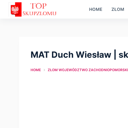
S
HOME
ZŁOM
k
i
p
t
o
MAT Duch Wiesław | s
c
o
HOME
ZŁOM WOJEWÓDZTWO ZACHODNIOPOMORSKI
n
t
e
n
t