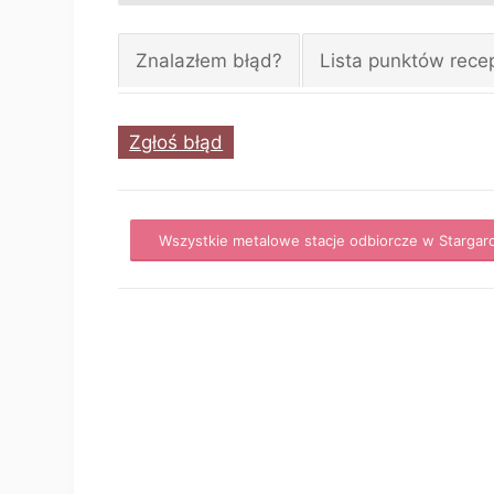
Znalazłem błąd?
Lista punktów rece
Zgłoś błąd
Wszystkie metalowe stacje odbiorcze w Stargar