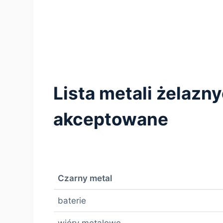
Lista metali żelazn
akceptowane
Czarny metal
baterie
wióry metalowe