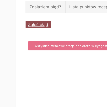
Znalazłem błąd?
Lista punktów rece
Zgłoś błąd
Wszystkie metalowe stacje odbiorcze w Bydgos