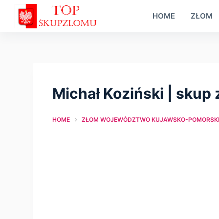
S
HOME
ZŁOM
k
i
p
t
o
Michał Koziński | skup
c
o
HOME
ZŁOM WOJEWÓDZTWO KUJAWSKO-POMORSKI
n
t
e
n
t