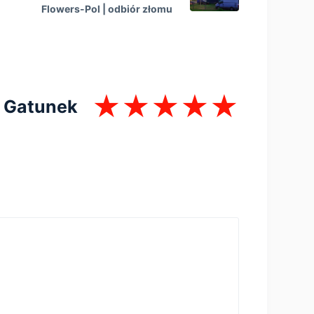
Flowers-Pol | оdbiór złomu
Gatunek