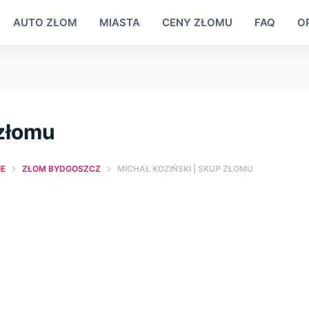
AUTO ZŁOM
MIASTA
CENY ZŁOMU
FAQ
OP
 złomu
E
ZŁOM BYDGOSZCZ
MICHAŁ KOZIŃSKI | SKUP ZŁOMU