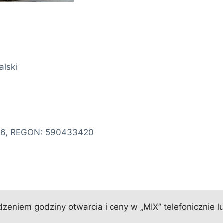
alski
286, REGON: 590433420
eniem godziny otwarcia i ceny w „MIX” telefonicznie l