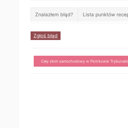
Znalazłem błąd?
Lista punktów rece
Zgłoś błąd
Cały złom samochodowy w Piotrkowie Trybunals