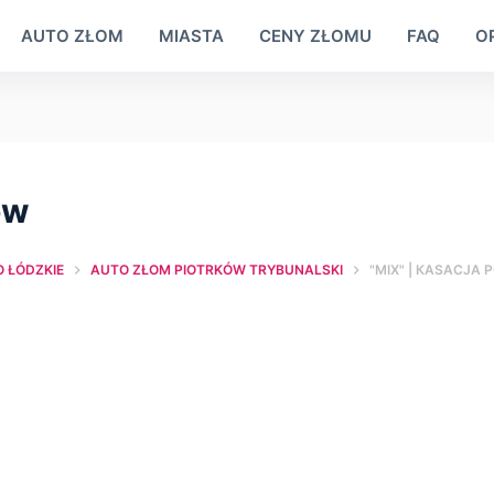
AUTO ZŁOM
MIASTA
CENY ZŁOMU
FAQ
OP
ów
 ŁÓDZKIE
AUTO ZŁOM PIOTRKÓW TRYBUNALSKI
"MIX" | КASACJA