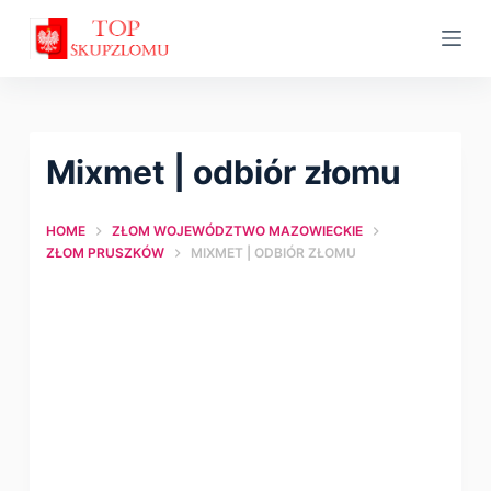
S
k
i
p
t
Mixmet | odbiór złomu
o
c
HOME
ZŁOM WOJEWÓDZTWO MAZOWIECKIE
o
ZŁOM PRUSZKÓW
MIXMET | ODBIÓR ZŁOMU
n
t
e
n
t